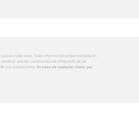
de uso en cada caso. Toda información proporcionada en
erificar que las condiciones de utilización de los
 de sus instalaciones.
En caso de cualquier duda, por