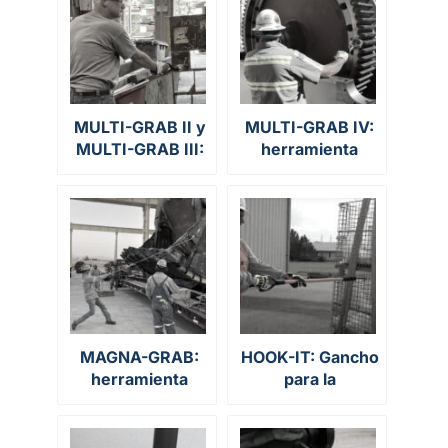
MULTI-GRAB II y
MULTI-GRAB IV:
MULTI-GRAB III:
herramienta
herramientas
magnética sin
magnéticas manos
contacto para la
libres para la
manipulación de
manipulación de
materiales,
piezas y cargas
sujeción,
metálicas
posicionamiento,
elevación y control
de cargas
suspendidas
MAGNA-GRAB:
HOOK-IT: Gancho
herramienta
para la
magnética para
manipulación
manipulación de
segura de cargas
cargas y