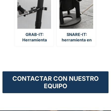
recuperación de
objetos caídos
(dropped objects)
GRAB-IT:
SNARE-IT:
Herramienta
herramienta en
ajustable para
forma de lazo para
sujetar tuberías
la manipulación de
cargas
CONTACTAR CON NUESTRO
EQUIPO