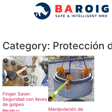
Category: Protección 
Finger Saver:
Seguridad con llaves
de golpeo
Manipulación de
Más info >>