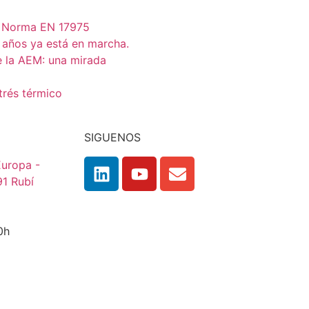
s Norma EN 17975
 años ya está en marcha.
e la AEM: una mirada
trés térmico
SIGUENOS
 Europa -
91 Rubí
:00h