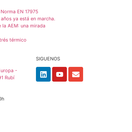
s Norma EN 17975
 años ya está en marcha.
e la AEM: una mirada
trés térmico
SIGUENOS
 Europa -
91 Rubí
:00h