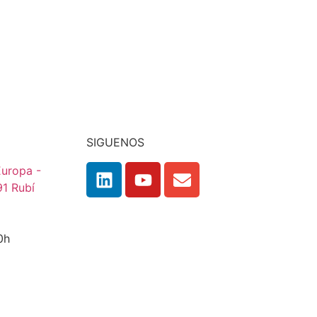
SIGUENOS
 Europa -
91 Rubí
:00h