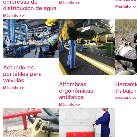
empresas de
Más info >>
Más info >>
distribución de agua
Más info >>
Actuadores
portátiles para
válvulas
Alfombras
Herrami
Más info >>
ergonómicas
trabajo
antifatiga
Más info >>
Más info >>