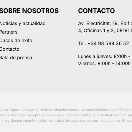
SOBRE NOSOTROS
CONTACTO
Noticias y actualidad
Av. Electricitat, 19, Edif
4, Oficinas 1 y 2, 08191
Partners
Casos de éxito
Tel: +34 93 588 36 52
Contacto
Lunes a jueves: 8:00h 
Sala de prensa
Viernes: 8:00h - 14:00h
ina, es imperativo que se revisen minuciosamente las necesidades específicas 
contractual. Siempre es responsabilidad del cliente/usuario final verificar que
a legislación vigente y a los requisitos de seguridad de sus instalaciones.
En ca