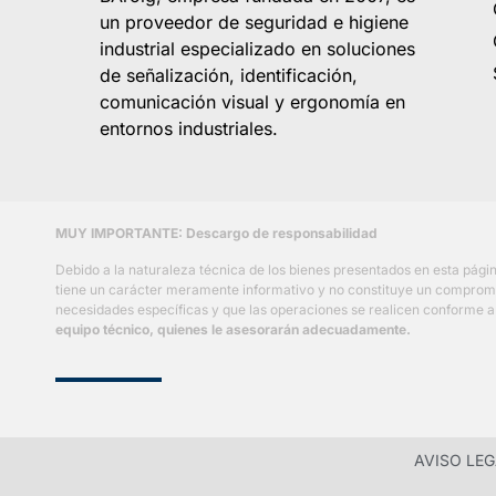
un proveedor de seguridad e higiene
industrial especializado en soluciones
de señalización, identificación,
comunicación visual y ergonomía en
entornos industriales.
MUY IMPORTANTE: Descargo de responsabilidad
Debido a la naturaleza técnica de los bienes presentados en esta pág
tiene un carácter meramente informativo y no constituye un compromiso 
necesidades específicas y que las operaciones se realicen conforme a l
equipo técnico, quienes le asesorarán adecuadamente.
AVISO LE