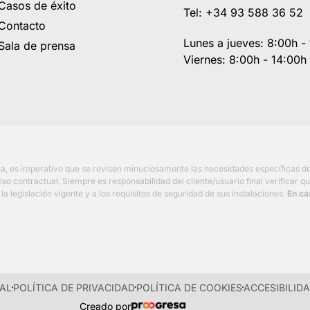
Casos de éxito
Tel: +34 93 588 36 52
Contacto
Lunes a jueves: 8:00h 
Sala de prensa
Viernes: 8:00h - 14:00h
ina, es imperativo que se revisen minuciosamente las necesidades específicas 
contractual. Siempre es responsabilidad del cliente/usuario final verificar que
a legislación vigente y a los requisitos de seguridad de sus instalaciones.
En ca
GAL
POLÍTICA DE PRIVACIDAD
POLÍTICA DE COOKIES
ACCESIBILID
Creado por